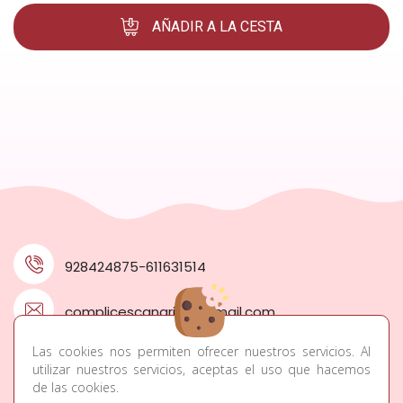
AÑADIR A LA CESTA
928424875-611631514
complicescanarias@gmail.com
Las cookies nos permiten ofrecer nuestros servicios. Al
C/Pintor Felo Monzón 15, 7 Palmas, Las Palmas
utilizar nuestros servicios, aceptas el uso que hacemos
de las cookies.