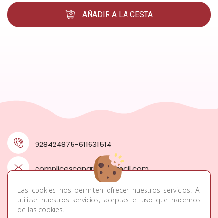
AÑADIR A LA CESTA
928424875-611631514
complicescanarias@gmail.com
Las cookies nos permiten ofrecer nuestros servicios. Al
C/Pintor Felo Monzón 15, 7 Palmas, Las Palmas
utilizar nuestros servicios, aceptas el uso que hacemos
de las cookies.