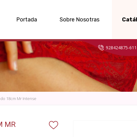
Portada
Sobre Nosotras
Catá
928424875-611
ldo 18cm Mr Intense
M MR