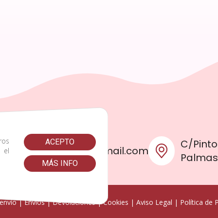
ros
C/Pinto
ACEPTO
omplicescanarias@gmail.com
s el
Palma
MÁS INFO
envío
|
Envíos
|
Devoluciones
|
Cookies
|
Aviso Legal
|
Política de 