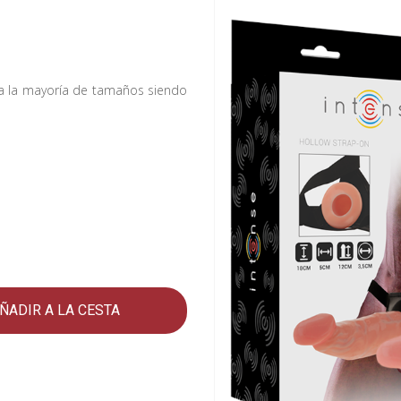
 a la mayoría de tamaños siendo
ÑADIR A LA CESTA