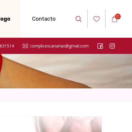
0
logo
Contacto
631514
complicescanarias@gmail.com