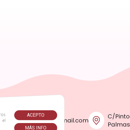
ros
C/Pinto
ACEPTO
omplicescanarias@gmail.com
s el
Palma
MÁS INFO