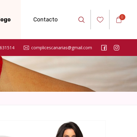
0
logo
Contacto
631514
complicescanarias@gmail.com