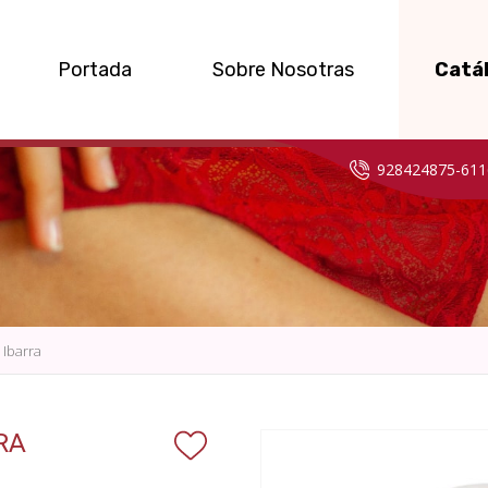
Portada
Sobre Nosotras
Catá
928424875-611
a Ibarra
RA