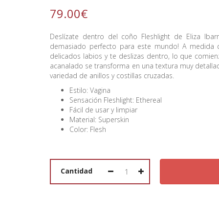
79.00€
Deslízate dentro del coño Fleshlight de Eliza Ibarr
demasiado perfecto para este mundo! A medida q
delicados labios y te deslizas dentro, lo que comi
acanalado se transforma en una textura muy detallad
FAVORITOS
variedad de anillos y costillas cruzadas.
Estilo: Vagina
Sensación Fleshlight: Ethereal
Fácil de usar y limpiar
Material: Superskin
SOBRE NOSOTRAS
Color: Flesh
CATÁLOGO
CONTACTO
Cantidad